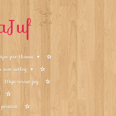
aJuf
stjes per thema
en met uitleg
Mijn cricut joy
 printen