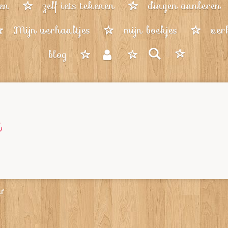
en
zelf iets tekenen
dingen aanleren
Mijn verhaaltjes
mijn boekjes
ver
blog
t
uf