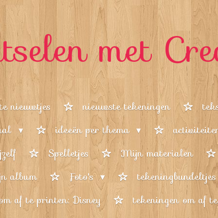
tselen met Cre
te nieuwtjes
nieuwste tekeningen
tek
iaal
ideeën per thema
activiteit
zelf
Spelletjes
Mijn materialen
jn album
Foto's
tekeningbundeltjes
om af te printen: Disney
tekeningen om af te