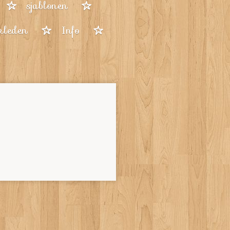
sjablonen
kleden
Info