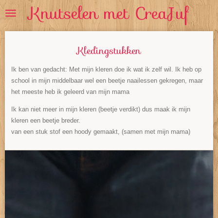
Knutselen met CreaJuf
Ga
direct
naar
de
Kledingstukken
hoofdinhoud
Ik ben van gedacht: Met mijn kleren doe ik wat ik zelf wil. Ik heb op
school in mijn middelbaar wel een beetje naailessen gekregen, maar
het meeste heb ik geleerd van mijn mama
Ik kan niet meer in mijn kleren (beetje verdikt) dus maak ik mijn
kleren een beetje breder.
van een stuk stof een hoody gemaakt, (samen met mijn mama)