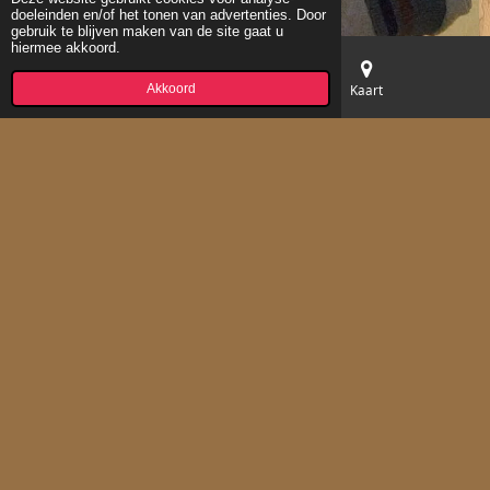
doeleinden en/of het tonen van advertenties. Door
gebruik te blijven maken van de site gaat u
hiermee akkoord.
Akkoord
E-mailadres
Kaart