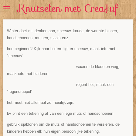
Knutselen met CreaJuf
Ga
direct
naar
de
Winter doet mij denken aan, sneeuw, koude, de warmte binnen,
hoofdinhoud
handschoenen, mutsen, sjaals enz
hoe beginnen? Kijk naar buiten: ligt er sneeuw; maak iets met
"sneeuw"
waaien de bladeren weg;
maak iets met bladeren
regent het; maak een
"regendruppel"
het moet niet allemaal zo moeilijk zijn.
bv print een tekening af van een lege muts of handschoenen
gebruik sjablonen om de muts of handschoenen te versieren, de
kinderen hebben elk hun eigen persoonlijke tekening,