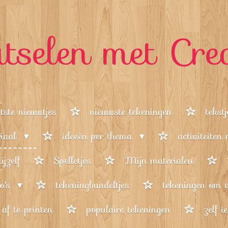
tselen met Cre
tste nieuwtjes
nieuwste tekeningen
tekst
riaal
ideeën per thema
activiteiten
jzelf
Spelletjes
Mijn materialen
o's
tekeningbundeltjes
tekeningen om a
af te printen
populaire tekeningen
zelf i