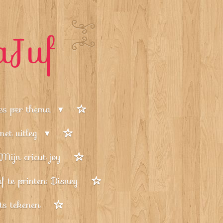
aJuf
jes per thema
 met uitleg
Mijn cricut joy
f te printen: Disney
ets tekenen