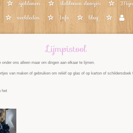
sjablonen
slablonen doosjes
Mijn 
verkleden
Info
blog
Lijmpistool
e onder ons alleen maar om dingen aan elkaar te lijmen.
ertjes van maken of gebruiken om reliëf op glas of op karton of schildersdoe
 het