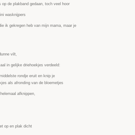
es op de plakband gedaan, toch veel hoor
ini wasknijpers
die ik gekregen heb van mijn mama, maar je
unne vilt,
al in gelijke driehoekjes verdeeld:
 middelste rondje eruit en knip je
kjes als afronding van de bloemetjes
e helemaal afknippen,
et op en plak dicht