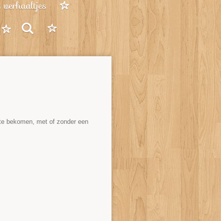
verhaaltjes
k te bekomen, met of zonder een