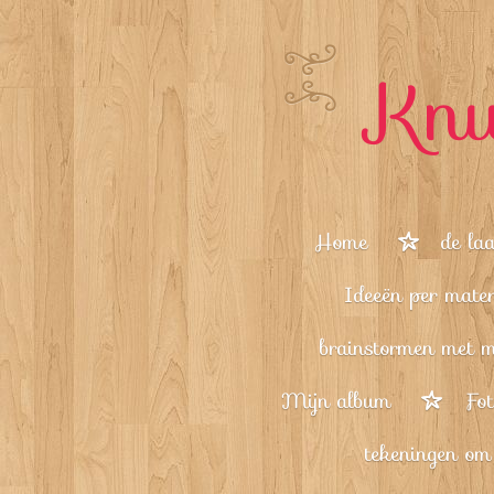
Ga
direct
Knu
naar
de
hoofdinhoud
Home
de laa
Ideeën per mate
brainstormen met mi
Mijn album
Fot
tekeningen om 