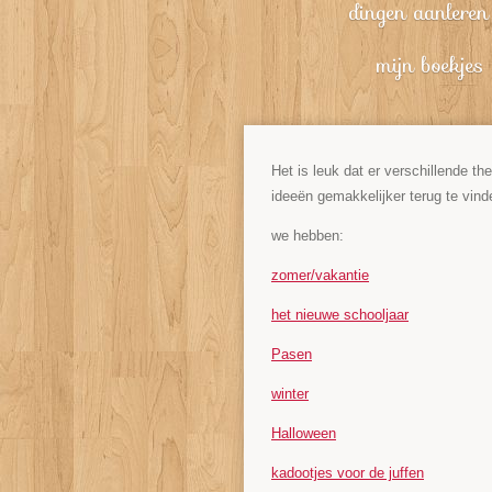
dingen aanleren
mijn boekjes
Het is leuk dat er verschillende th
ideeën gemakkelijker terug te vind
we hebben:
zomer/vakantie
het nieuwe schooljaar
Pasen
winter
Halloween
kadootjes voor de juffen