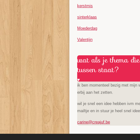
kerstmis
sinterklaas
Moederdag
Valentijn
wat als je thema die 
tussen staat?
ik ben momenteel bezig met mijn w
erbij aan het zetten.
wil je snel een idee hebben ivm m
mailtje en in stuur je heel snel ide
carine@creajuf.be