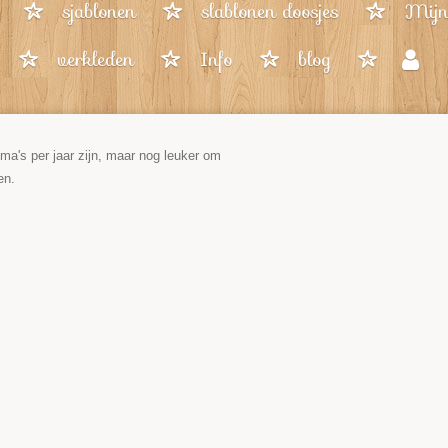
sjablonen
slablonen doosjes
Mijn 
verkleden
Info
blog
ema's per jaar zijn, maar nog leuker om
en.