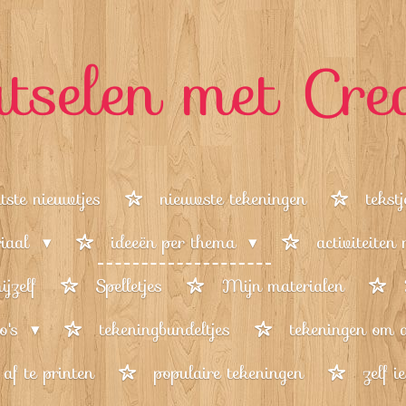
tselen met Cre
tste nieuwtjes
nieuwste tekeningen
tekst
riaal
ideeën per thema
activiteiten
jzelf
Spelletjes
Mijn materialen
o's
tekeningbundeltjes
tekeningen om a
af te printen
populaire tekeningen
zelf i