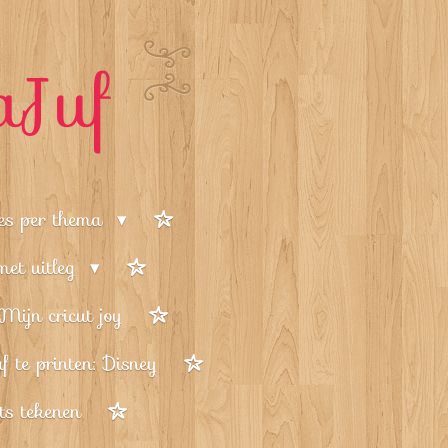
aJuf
jes per thema
 met uitleg
Mijn cricut joy
f te printen: Disney
ets tekenen